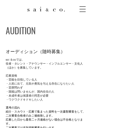
AUDITION
オーディション（随時募集）
sai ＆co.では、
役者・タレント・アナウンサー・インフルエンサー・文化人
（ほか）を募集しています。
応募資格
・芸能を目指している人
・人前に出て、元気や勇気を与える存在になりたい人
・芸歴問わず
・国籍は問いませんが、国内在住の人
・未成年者は保護者の同意が必要
・ワクワクドキドキしたい人
選考の流れ
紹介・スカウト・応募で集まった資料を一次書類審査をして、
二次審査合格者のみご連絡致します。
応募した日から最長二ヶ月連絡がない場合は不合格となりま
す。
二次審査では追加資料審査を行います。