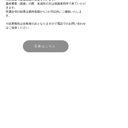
最終審査（面接）の際、未成年の方は保護者同伴で来ていただ
きます。
所属合否の結果は最終面接から1か月以内にご連絡いたしま
す。
※結果報告は合格者のみとなりますので電話でのお問い合わせ
はご
遠慮ください。
応募はこちら
Q＆A
Q,オーディションにお金はかかりますか？
A.オーディション参加費はいただきません。
Q.レッスンにお金はかかりますか？
A.いっさいお金はかかりません。
Q.所属にお金はかかりますか？
A.所属に関しても一切お金はかかりません。
Q.オーディションの結果はいつわかりますか？
A.書類を送って約一ヶ月以内に合格者のみご連絡致します。
​サイアンドコー saI＆co. 最高 最＆高
小菅真路